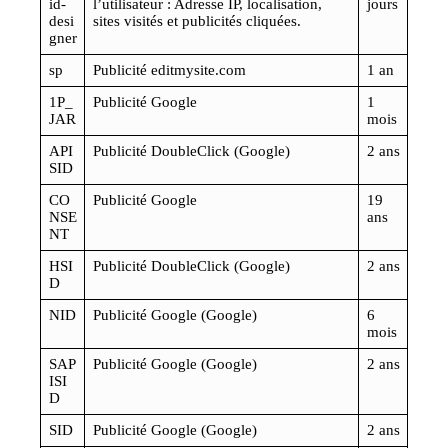
id-
l’utilisateur : Adresse IP, localisation,
jours
desi
sites visités et publicités cliquées.
gner
sp
Publicité editmysite.com
1 an
1P_
Publicité Google
1
JAR
mois
API
Publicité DoubleClick (Google)
2 ans
SID
CO
Publicité Google
19
NSE
ans
NT
HSI
Publicité DoubleClick (Google)
2 ans
D
NID
Publicité Google (Google)
6
mois
SAP
Publicité Google (Google)
2 ans
ISI
D
SID
Publicité Google (Google)
2 ans