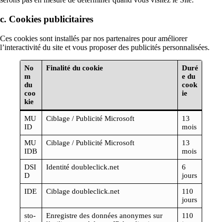
c. Cookies publicitaires
Ces cookies sont installés par nos partenaires pour améliorer
l’interactivité du site et vous proposer des publicités personnalisées.
No
Finalité du cookie
Duré
m
e du
du
cook
coo
ie
kie
MU
Ciblage / Publicité Microsoft
13
ID
mois
MU
Ciblage / Publicité Microsoft
13
IDB
mois
DSI
Identité doubleclick.net
6
D
jours
IDE
Ciblage doubleclick.net
110
jours
sto-
Enregistre des données anonymes sur
110