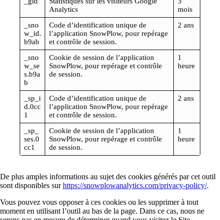
_gid
Statistiques sur les visiteurs Google
3
Analytics
mois
_sno
Code d’identification unique de
2 ans
w_id.
l’application SnowPlow, pour repérage
b9ab
et contrôle de session.
_sno
Cookie de session de l’application
1
w_se
SnowPlow, pour repérage et contrôle
heure
s.b9a
de session.
b
_sp_i
Code d’identification unique de
2 ans
d.0cc
l’application SnowPlow, pour repérage
1
et contrôle de session.
_sp_
Cookie de session de l’application
1
ses.0
SnowPlow, pour repérage et contrôle
heure
cc1
de session.
De plus amples informations au sujet des cookies générés par cet outil
sont disponibles sur
https://snowplowanalytics.com/privacy-policy/
.
Vous pouvez vous opposer à ces cookies ou les supprimer à tout
moment en utilisant l’outil au bas de la page. Dans ce cas, nous ne
serons pas en mesure de déterminer quand vous visitez le Site.