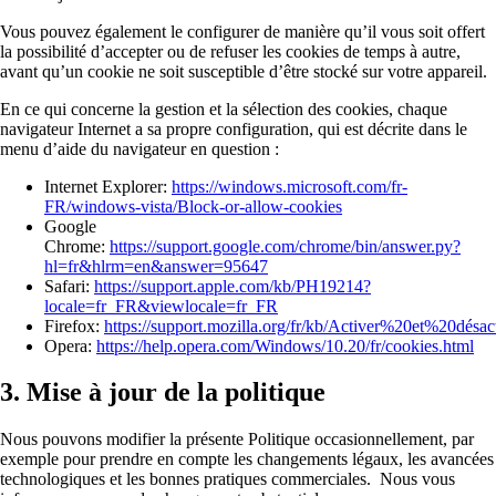
Vous pouvez également le configurer de manière qu’il vous soit offert
la possibilité d’accepter ou de refuser les cookies de temps à autre,
avant qu’un cookie ne soit susceptible d’être stocké sur votre appareil.
En ce qui concerne la gestion et la sélection des cookies, chaque
navigateur Internet a sa propre configuration, qui est décrite dans le
menu d’aide du navigateur en question :
Internet Explorer:
https://windows.microsoft.com/fr-
FR/windows-vista/Block-or-allow-cookies
Google
Chrome:
https://support.google.com/chrome/bin/answer.py?
hl=fr&hlrm=en&answer=95647
Safari:
https://support.apple.com/kb/PH19214?
locale=fr_FR&viewlocale=fr_FR
Firefox:
https://support.mozilla.org/fr/kb/Activer%20et%20dés
Opera:
https://help.opera.com/Windows/10.20/fr/cookies.html
3. Mise à jour de la politique
Nous pouvons modifier la présente Politique occasionnellement, par
exemple pour prendre en compte les changements légaux, les avancées
technologiques et les bonnes pratiques commerciales. Nous vous