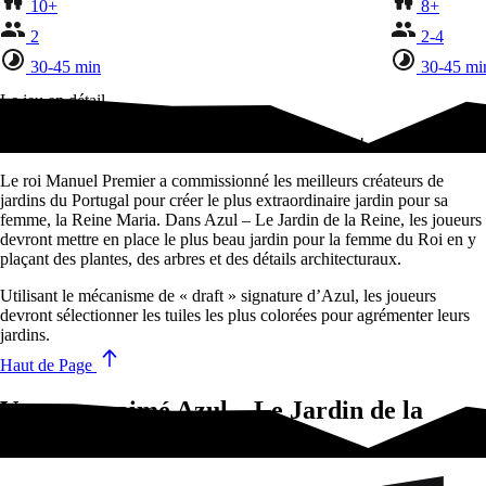
10+
8+
2
2-4
30-45 min
30-45 mi
Le jeu en détail
Seuls les plus beaux jardins fleuriront vers la victoire!
Le roi Manuel Premier a commissionné les meilleurs créateurs de
jardins du Portugal pour créer le plus extraordinaire jardin pour sa
femme, la Reine Maria. Dans Azul – Le Jardin de la Reine, les joueurs
devront mettre en place le plus beau jardin pour la femme du Roi en y
plaçant des plantes, des arbres et des détails architecturaux.
Utilisant le mécanisme de « draft » signature d’Azul, les joueurs
devront sélectionner les tuiles les plus colorées pour agrémenter leurs
jardins.
Haut de Page
Vous avez aimé Azul – Le Jardin de la
Reine?Essayez-ça !