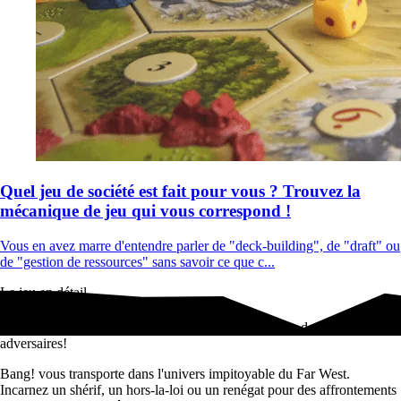
Quel jeu de société est fait pour vous ? Trouvez la
mécanique de jeu qui vous correspond !
Vous en avez marre d'entendre parler de "deck-building", de "draft" ou
de "gestion de ressources" sans savoir ce que c...
Le jeu en détail
Devenez Shérif, Hors-la-loi ou Renégat et triomphez de vos
adversaires!
Bang! vous transporte dans l'univers impitoyable du Far West.
Incarnez un shérif, un hors-la-loi ou un renégat pour des affrontements