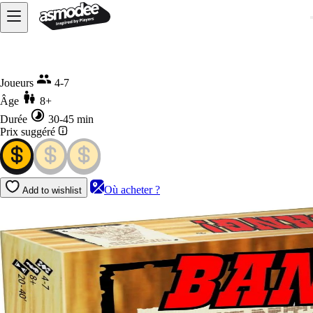
Accueil
Bang!
Joueurs
4-7
Âge
8+
Durée
30-45 min
Prix suggéré
Où acheter ?
Add to wishlist