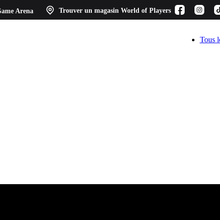
ame Arena
Trouver un magasin
World of Players
Tous l