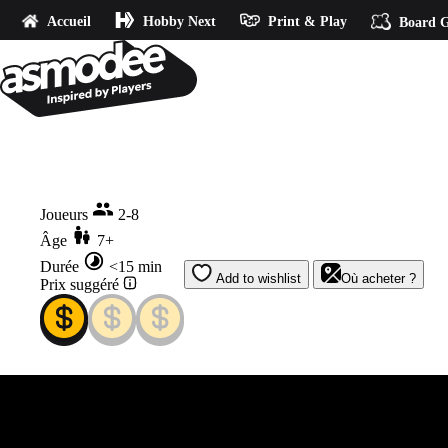
Accueil
Hobby Next
Print & Play
Board G
Accueil
Brick Like This
Joueurs
2-8
Âge
7+
Durée
<15 min
Add to wishlist
Où acheter ?
Prix suggéré