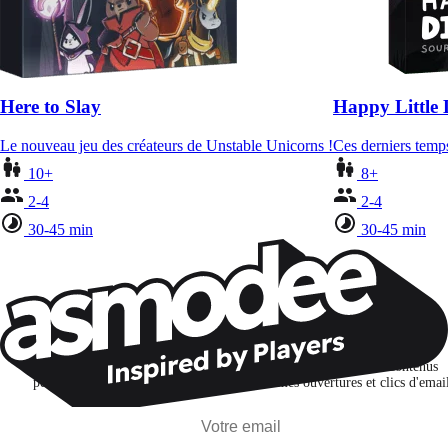
Here to Slay
Happy Little 
Le nouveau jeu des créateurs de Unstable Unicorns !
Ces derniers temps
10+
8+
2-4
2-4
30-45 min
30-45 min
Restons connectés !
Je m'abonne pour découvrir des jeux, des nouveautés et des contenus
personnalisés selon mes centres d'intérêt et mes ouvertures et clics d'emai