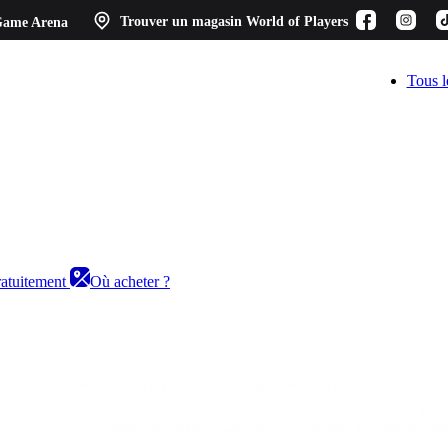
ame Arena
Trouver un magasin
World of Players
Tous l
ratuitement
Où acheter ?