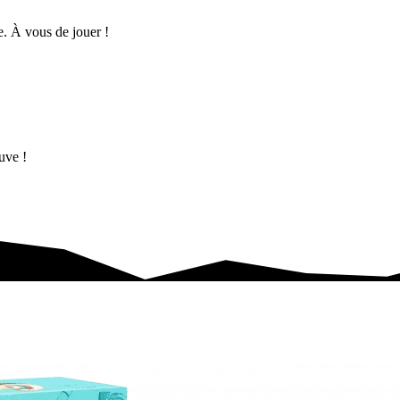
e. À vous de jouer !
uve !