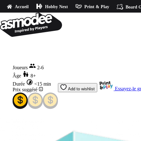
Accueil
Hobby Next
Print & Play
Board G
Accueil
Cortex Challenge
Joueurs
2-6
Âge
8+
Durée
<15 min
Essayez-le g
Add to wishlist
Prix suggéré