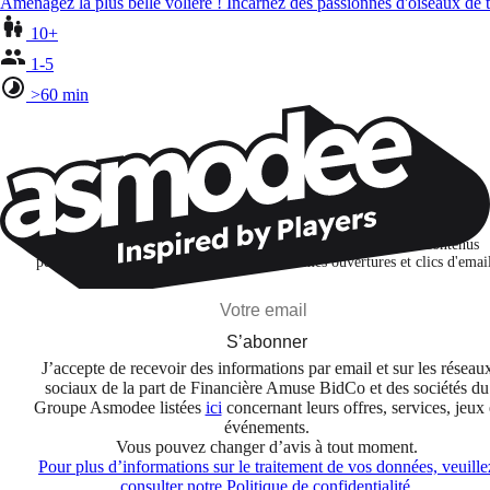
Aménagez la plus belle volière ! Incarnez des passionnés d'oiseaux de 
10+
1-5
>60 min
Restons connectés !
Je m'abonne pour découvrir des jeux, des nouveautés et des contenus
personnalisés selon mes centres d'intérêt et mes ouvertures et clics d'emai
S’abonner
J’accepte de recevoir des informations par email et sur les réseau
sociaux de la part de Financière Amuse BidCo et des sociétés du
Groupe Asmodee listées
ici
concernant leurs offres, services, jeux 
événements.
Vous pouvez changer d’avis à tout moment.
Pour plus d’informations sur le traitement de vos données, veuille
consulter notre Politique de confidentialité.