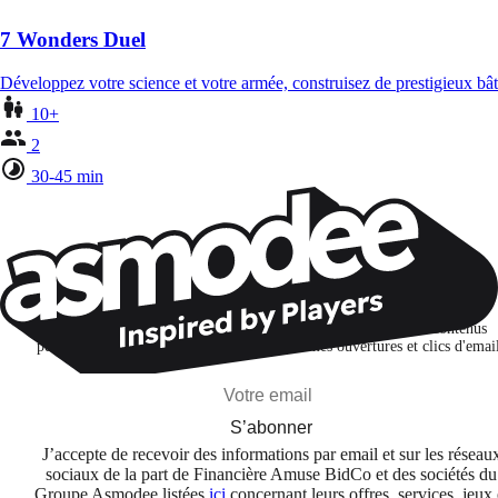
7 Wonders Duel
Développez votre science et votre armée, construisez de prestigieux bâ
10+
2
30-45 min
Restons connectés !
Je m'abonne pour découvrir des jeux, des nouveautés et des contenus
personnalisés selon mes centres d'intérêt et mes ouvertures et clics d'emai
S’abonner
J’accepte de recevoir des informations par email et sur les réseau
sociaux de la part de Financière Amuse BidCo et des sociétés du
Groupe Asmodee listées
ici
concernant leurs offres, services, jeux 