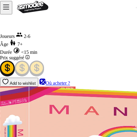
Accueil
Mantis
Joueurs
2-6
Âge
7+
Durée
<15 min
Prix suggéré
Où acheter ?
Add to wishlist