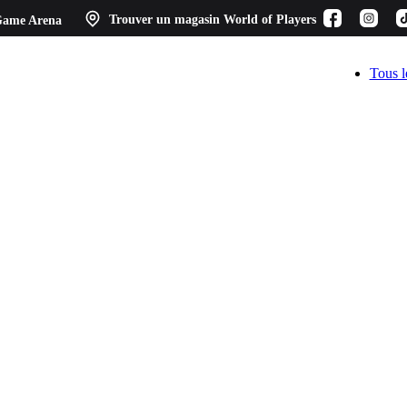
ame Arena
Trouver un magasin
World of Players
Tous l