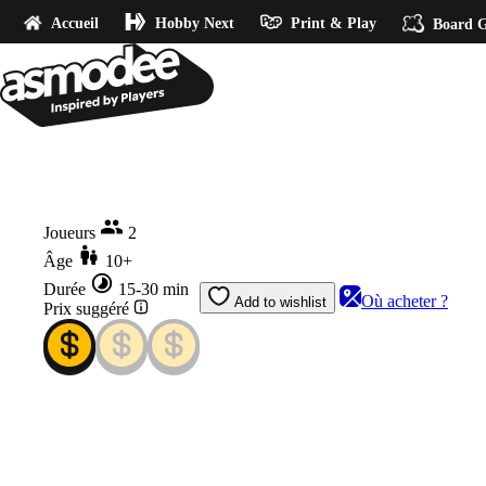
Accueil
Hobby Next
Print & Play
Board G
Accueil
Marabunta
Joueurs
2
Âge
10+
Durée
15-30 min
Où acheter ?
Add to wishlist
Prix suggéré