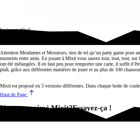
Le jeu en détail
On a mélangé les paroles, retrouvez les chansons !
Attention Mesdames et Messieurs, rien de tel qu’un party game pour ani
moments entre amis. En jouant à Mixit vous saurez tout, tout, tout, sur 
ont été mélangées. Il en faut peu pour remporter une carte, il suffit d’êt
plaît, grâce aux différentes manières de jouer et au plus de 100 chanson
Mixit est proposé en 5 versions différentes. Dans chaque boite de couleu
Haut de Page
Vous avez aimé Mixit?Essayez-ça !