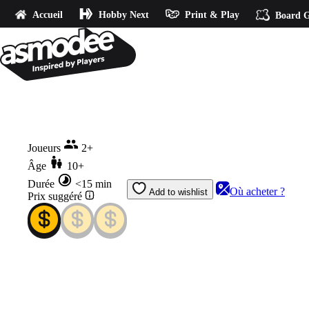
Accueil
Hobby Next
Print & Play
Board G
Accueil
Mixit
Joueurs
2+
Âge
10+
Durée
<15 min
Où acheter ?
Add to wishlist
Prix suggéré