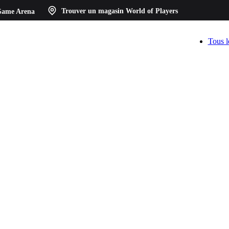
ame Arena
Trouver un magasin
World of Players
Tous l