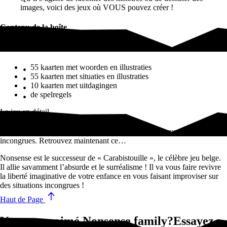
images, voici des jeux où VOUS pouvez créer !
Contenu de la boîte
Contenu de la boîte
55 kaarten met woorden en illustraties
55 kaarten met situaties en illustraties
10 kaarten met uitdagingen
de spelregels
Le jeu en détail
Nonsense Family invite petits et grands à improviser sur des situations
incongrues. Retrouvez maintenant ce…
Nonsense est le successeur de « Carabistouille », le célèbre jeu belge.
Il allie savamment l’absurde et le surréalisme ! Il va vous faire revivre
la liberté imaginative de votre enfance en vous faisant improviser sur
des situations incongrues !
Haut de Page
Vous avez aimé Nonsense family?Essayez-