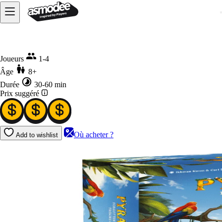
Accueil
Stratégie
PYRAMIDO Trésors Oubliés
Joueurs
1-4
Âge
8+
Durée
30-60 min
Prix suggéré
Où acheter ?
Add to wishlist