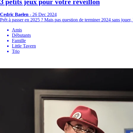
3 petits jeux pour votre réveillon
Cedric Baelen
- 26 Dec 2024
Prêt à passer en 2025 ? Mais pas question de terminer 2024 sans jouer
Amis
Débutants
Famille
Little Tavern
Trio