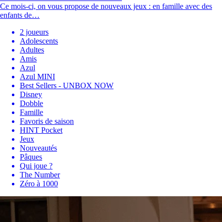
Ce mois-ci, on vous propose de nouveaux jeux : en famille avec des
enfants de…
2 joueurs
Adolescents
Adultes
Amis
Azul
Azul MINI
Best Sellers - UNBOX NOW
Disney
Dobble
Famille
Favoris de saison
HINT Pocket
Jeux
Nouveautés
Pâques
Qui joue ?
The Number
Zéro à 1000