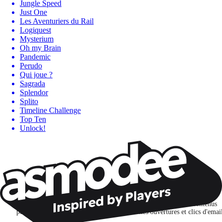
Jungle Speed
Just One
Les Aventuriers du Rail
Logiquest
Mysterium
Oh my Brain
Pandemic
Perudo
Qui joue ?
Sagrada
Splendor
Splito
Timeline Challenge
Top Ten
Unlock!
Restons connectés !
Je m'abonne pour découvrir des jeux, des nouveautés et des contenus
personnalisés selon mes centres d'intérêt et mes ouvertures et clics d'emai