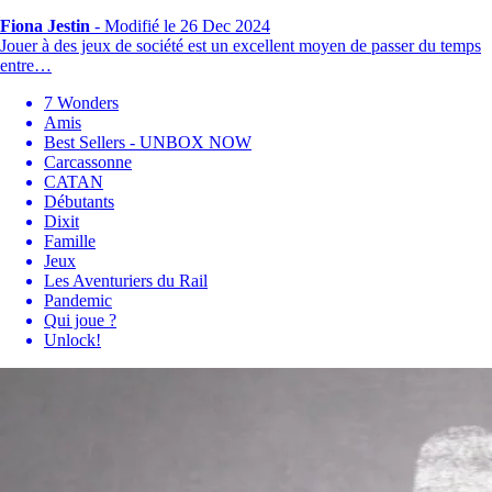
Fiona Jestin
-
Modifié le 26 Dec 2024
Jouer à des jeux de société est un excellent moyen de passer du temps
entre…
7 Wonders
Amis
Best Sellers - UNBOX NOW
Carcassonne
CATAN
Débutants
Dixit
Famille
Jeux
Les Aventuriers du Rail
Pandemic
Qui joue ?
Unlock!