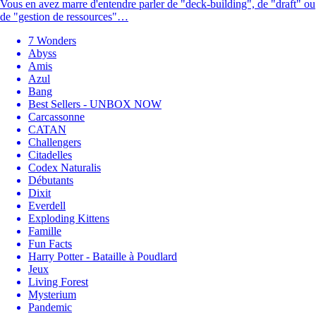
Vous en avez marre d'entendre parler de "deck-building", de "draft" ou
de "gestion de ressources"…
7 Wonders
Abyss
Amis
Azul
Bang
Best Sellers - UNBOX NOW
Carcassonne
CATAN
Challengers
Citadelles
Codex Naturalis
Débutants
Dixit
Everdell
Exploding Kittens
Famille
Fun Facts
Harry Potter - Bataille à Poudlard
Jeux
Living Forest
Mysterium
Pandemic