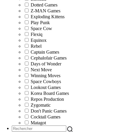
Dotted Games
Z-MAN Games
Exploding Kittens
Play Punk
Space Cow
Flexiq
Equinox
Rebel
Captain Games
Cephalofair Games
Days of Wonder
Next Move
Winning Moves
Space Cowboys
Lookout Games
Korea Board Games
Repos Production
Zygomatic
Don't Panic Games
Cocktail Games
Matagot