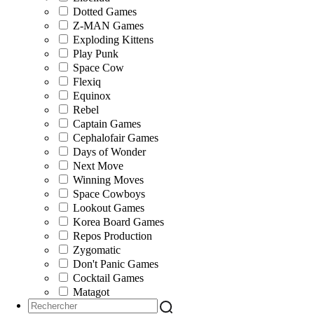
Dotted Games
Z-MAN Games
Exploding Kittens
Play Punk
Space Cow
Flexiq
Equinox
Rebel
Captain Games
Cephalofair Games
Days of Wonder
Next Move
Winning Moves
Space Cowboys
Lookout Games
Korea Board Games
Repos Production
Zygomatic
Don't Panic Games
Cocktail Games
Matagot