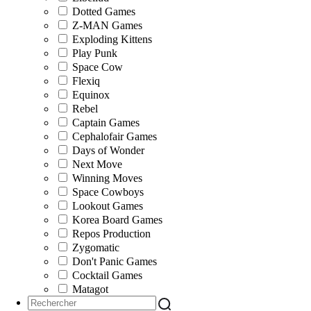
Dotted Games
Z-MAN Games
Exploding Kittens
Play Punk
Space Cow
Flexiq
Equinox
Rebel
Captain Games
Cephalofair Games
Days of Wonder
Next Move
Winning Moves
Space Cowboys
Lookout Games
Korea Board Games
Repos Production
Zygomatic
Don't Panic Games
Cocktail Games
Matagot