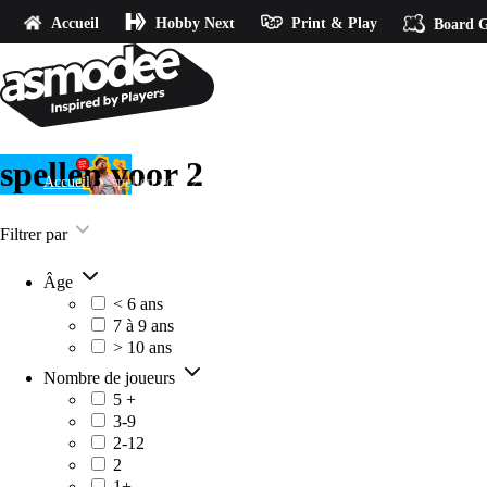
Accueil
Hobby Next
Print & Play
Board G
spellen voor 2
Accueil
spellen voor 2
Filtrer par
Âge
< 6 ans
7 à 9 ans
> 10 ans
Nombre de joueurs
5 +
3-9
2-12
2
1+