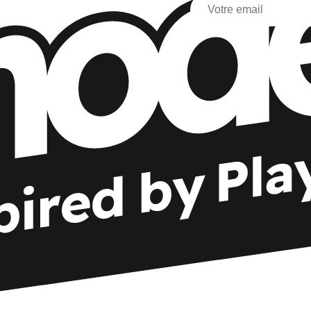
J’accepte de recevoir des in
Amuse BidCo et des sociét
 contenus personnalisés selon mes centres
événements.
Vous pouvez changer d’avi
Pour plus d’informations sur
confidentialité.