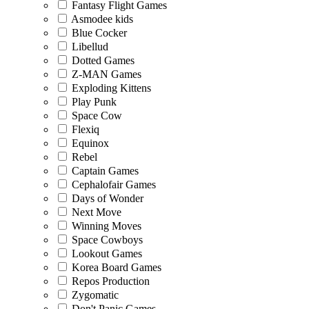
Fantasy Flight Games
Asmodee kids
Blue Cocker
Libellud
Dotted Games
Z-MAN Games
Exploding Kittens
Play Punk
Space Cow
Flexiq
Equinox
Rebel
Captain Games
Cephalofair Games
Days of Wonder
Next Move
Winning Moves
Space Cowboys
Lookout Games
Korea Board Games
Repos Production
Zygomatic
Don't Panic Games