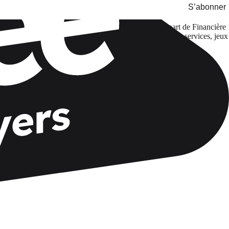
S’abonner
formations par email et sur les réseaux sociaux de la part de Financière
és du Groupe Asmodee listées
ici
concernant leurs offres, services, jeux
s à tout moment.
 le traitement de vos données, veuillez consulter notre Politique de