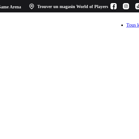
ame Arena
Trouver un magasin
World of Players
Tous l