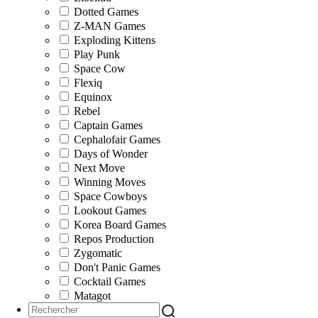
Dotted Games
Z-MAN Games
Exploding Kittens
Play Punk
Space Cow
Flexiq
Equinox
Rebel
Captain Games
Cephalofair Games
Days of Wonder
Next Move
Winning Moves
Space Cowboys
Lookout Games
Korea Board Games
Repos Production
Zygomatic
Don't Panic Games
Cocktail Games
Matagot