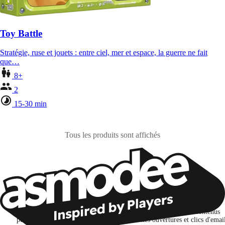
Toy Battle
Stratégie, ruse et jouets : entre ciel, mer et espace, la guerre ne fait
que…
8+
2
15-30 min
Tous les produits sont affichés
Restons connectés !
Je m'abonne pour découvrir des jeux, des nouveautés et des contenus
personnalisés selon mes centres d'intérêt et mes ouvertures et clics d'emai