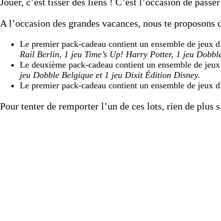
Jouer, c’est tisser des liens ! C’est l’occasion de pass
A l’occasion des grandes vacances, nous te proposons 
Le premier pack-cadeau contient un ensemble de jeux d’
Rail Berlin, 1 jeu Time’s Up! Harry Potter, 1 jeu Dobble
Le deuxième pack-cadeau contient un ensemble de jeux 
jeu Dobble Belgique et 1 jeu Dixit Édition Disney.
Le premier pack-cadeau contient un ensemble de jeux d’
Pour tenter de remporter l’un de ces lots, rien de plus 