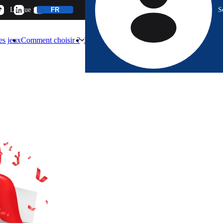
S
Langue :
es jeux
Comment choisir ?
Blog
À propos
Contactez-nous
Espace pro