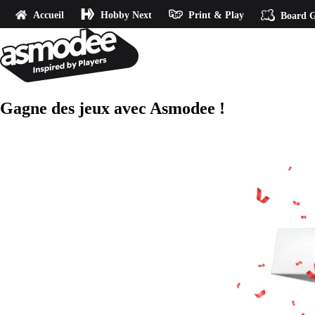
Accueil
Hobby Next
Print & Play
Board G
Gagne des jeux avec Asmodee !