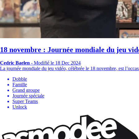
18 novembre : Journée mondiale du jeu vid
Cedric Baelen
-
Modifié le 18 Dec 2024
La journée mondiale du jeu vidéo, célébrée le 18 novembre, est l’occa
Dobble
Famille
Grand groupe
Journée spéciale
Super Teams
Unlock
Restons connectés !