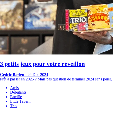
3 petits jeux pour votre réveillon
Cedric Baelen
- 26 Dec 2024
Prêt à passer en 2025 ? Mais pas question de terminer 2024 sans jouer
Amis
Débutants
Famille
Little Tavern
Trio