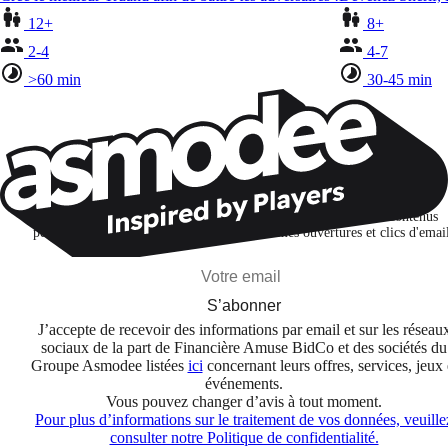
12+
8+
2-4
4-7
>60 min
30-45 min
Restons connectés !
Je m'abonne pour découvrir des jeux, des nouveautés et des contenus
personnalisés selon mes centres d'intérêt et mes ouvertures et clics d'emai
S’abonner
J’accepte de recevoir des informations par email et sur les réseau
sociaux de la part de Financière Amuse BidCo et des sociétés du
Groupe Asmodee listées
ici
concernant leurs offres, services, jeux 
événements.
Vous pouvez changer d’avis à tout moment.
Pour plus d’informations sur le traitement de vos données, veuille
consulter notre Politique de confidentialité.