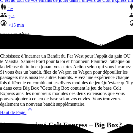
C’est au tour de vos enfants de jouer dans l’univers de Colt Express !
In
5+
2-4
<15 min
Le jeu en détail
Le jeu de base, les deux extensions, et un bandit supplémentaire !
Choisissez d’incarner un Bandit du Far West pour l’appât du gain OU
le Marshal Samuel Ford pour la loi et l’honneur. Planifiez l’attaque ou
la défense du train en jouant vos cartes Action selon qui vous incarnez.
Si vous êtes un bandit, filez de Wagon en Wagon pour dépouiller les
passagers mais aussi les autres Bandits. Vivez une expérience chaque
fois différente en combinant les divers modules de jeu.Qu’est-ce qu’il y
a dans cette Big Box ?Cette Big Box contient le jeu de base Colt
Express ainsi les nombreux modules des deux extensions que vous
pouvez ajouter à ce jeu de base selon vos envies. Vous trouverez
également un nouveau bandit supplémentaire.
Haut de Page
Vous avez aimé Colt Express – Big Box?