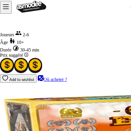
Accueil
Colt Express - Big Box
Joueurs
2-6
Âge
10+
Durée
30-45 min
Prix suggéré
Où acheter ?
Add to wishlist