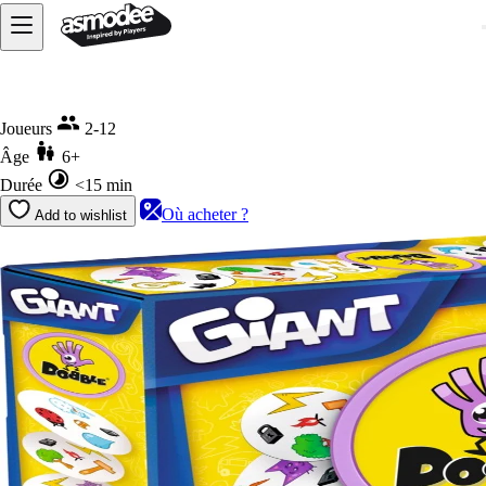
Accueil
Dobble Giant
Joueurs
2-12
Âge
6+
Durée
<15 min
Où acheter ?
Add to wishlist