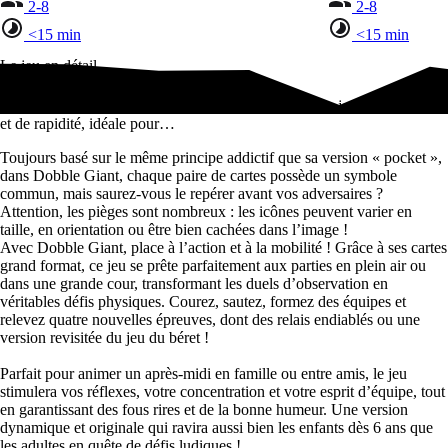
2-8
2-8
<15 min
<15 min
Le jeu en détail
Découvrez Dobble Giant, la version XXL du célèbre jeu d'observation
et de rapidité, idéale pour…
Toujours basé sur le même principe addictif que sa version « pocket »,
dans Dobble Giant, chaque paire de cartes possède un symbole
commun, mais saurez-vous le repérer avant vos adversaires ?
Attention, les pièges sont nombreux : les icônes peuvent varier en
taille, en orientation ou être bien cachées dans l’image !
Avec Dobble Giant, place à l’action et à la mobilité ! Grâce à ses cartes
grand format, ce jeu se prête parfaitement aux parties en plein air ou
dans une grande cour, transformant les duels d’observation en
véritables défis physiques. Courez, sautez, formez des équipes et
relevez quatre nouvelles épreuves, dont des relais endiablés ou une
version revisitée du jeu du béret !
Parfait pour animer un après-midi en famille ou entre amis, le jeu
stimulera vos réflexes, votre concentration et votre esprit d’équipe, tout
en garantissant des fous rires et de la bonne humeur. Une version
dynamique et originale qui ravira aussi bien les enfants dès 6 ans que
les adultes en quête de défis ludiques !