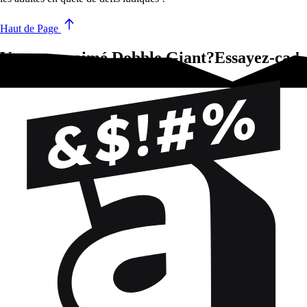
Haut de Page
Vous avez aimé Dobble Giant?Essayez-ça !