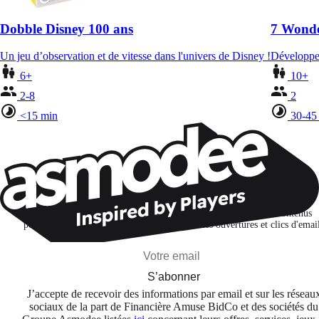
Dobble Disney 100 ans
7 Wonde
Un jeu d’observation et de vitesse dans l'univers de Disney !
Développez
6+
10+
2-8
2
<15 min
30-45
Restons connectés !
Je m'abonne pour découvrir des jeux, des nouveautés et des contenus
personnalisés selon mes centres d'intérêt et mes ouvertures et clics d'emai
S’abonner
J’accepte de recevoir des informations par email et sur les réseau
sociaux de la part de Financière Amuse BidCo et des sociétés du