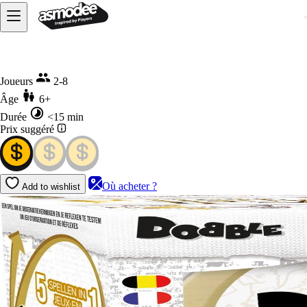
Accueil
Dobble Harry Potter
Joueurs
2-8
Âge
6+
Durée
<15 min
Prix suggéré
Où acheter ?
Add to wishlist