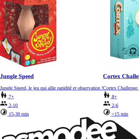
Jungle Speed
Cortex Chall
Jungle Speed, le jeu qui allie rapidité et observation !
Cortex Challenge e
7+
8+
2-10
2-6
15-30 min
<15 min