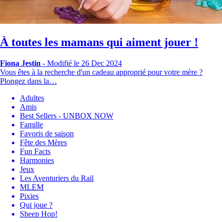
À toutes les mamans qui aiment jouer !
Fiona Jestin
-
Modifié le 26 Dec 2024
Vous êtes à la recherche d'un cadeau approprié pour votre mère ?
Plongez dans la…
Adultes
Amis
Best Sellers - UNBOX NOW
Famille
Favoris de saison
Fête des Mères
Fun Facts
Harmonies
Jeux
Les Aventuriers du Rail
MLEM
Pixies
Qui joue ?
Sheep Hop!