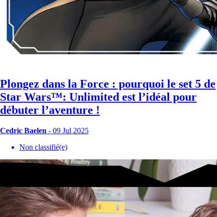
Plongez dans la Force : pourquoi le set 5 de
Star Wars™: Unlimited est l’idéal pour
débuter l’aventure !
Cedric Baelen
- 09 Jul 2025
Non classifié(e)