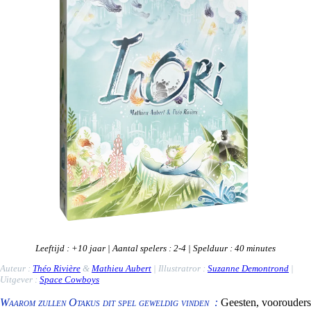
Leeftijd
: +10
jaar
|
Aantal spelers
: 2-4 |
Spelduur
: 40 minutes
Auteur :
Théo Rivière
&
Mathieu
A
ubert
| Illustratror :
Suzanne Demontrond
|
Uitgever :
Space Cowboys
Waarom zullen Otakus dit spel geweldig vinden :
Geesten, voorouders