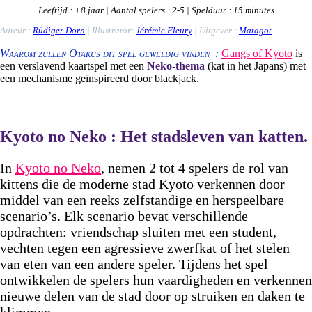
Leeftijd
: +8
jaar
|
Aantal spelers
: 2-5 |
Spelduur
: 15 minutes
Auteur :
Rüdiger Dorn
| Illustrator:
Jérémie Fleury
|
Uitgever
:
Matagot
Waarom zullen Otakus dit spel geweldig vinden :
Gangs of Kyoto
is
een verslavend kaartspel met een
Neko-thema
(kat in het Japans) met
een mechanisme geïnspireerd door blackjack.
Kyoto no Neko : Het stadsleven van katten.
In
Kyoto no Neko
, nemen 2 tot 4 spelers de rol van
kittens die de moderne stad Kyoto verkennen door
middel van een reeks zelfstandige en herspeelbare
scenario’s. Elk scenario bevat verschillende
opdrachten: vriendschap sluiten met een student,
vechten tegen een agressieve zwerfkat of het stelen
van eten van een andere speler. Tijdens het spel
ontwikkelen de spelers hun vaardigheden en verkennen
nieuwe delen van de stad door op struiken en daken te
klimmen.