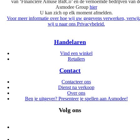
van ‘Financière Amuse BidCo’ en de vernoemde bedrijven van d
Asmodee Group
hier
U kan zich op elk moment afmelden.
Voor meer informatie over hoe wij uw gegevens verwerken, verwij
wij u naar ons Privacybeleid.
Handelaren
Vind een winkel
Retailers
Contact
Contacteer ons
Dienst na verkoop
Over ons
Ben je uitgever? Presenteer je spellen aan Asmodee!
Volg ons