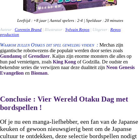
Leeftijd
: +8
jaar
|
Aantal spelers
: 2-4 |
Spelduur
: 20 minutes
Auteur :
Corentin Brand
| Illustrator :
Sylvain Repos
| Uitgever :
Repos
production
Waarom zullen Otakus dit spel geweldig vinden :
Mechas zijn
gigantische robotwezens die populair werden door series zoals
Gundamq
of
Grendizer
. Kaijus zijn enorme monsters die alles op
hun pad vernietigen, zoals
King Kong
of Godzilla. De oudste en
bekendste series die verwijzen naar deze dualiteit zijn
Neon Genesis
Evangelion
en
Bioman
.
Conclusie : Vier Wereld Otaku Dag met
bordspellen !
Of je nu een manga-liefhebber, een fan van de Japanse
keuken of gewoon nieuwsgierig bent om de Japanse
cultuur te ontdekken, deze selectie bordspellen nodigt