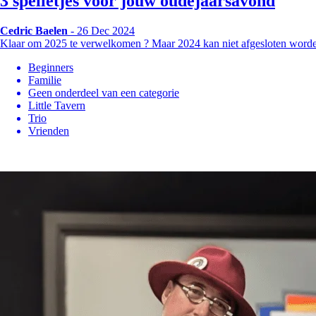
3 spelletjes voor jouw oudejaarsavond
Cedric Baelen
- 26 Dec 2024
Klaar om 2025 te verwelkomen ? Maar 2024 kan niet afgesloten worde
Beginners
Familie
Geen onderdeel van een categorie
Little Tavern
Trio
Vrienden