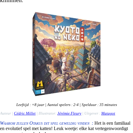
Leeftijd
: +8
jaar
|
Aantal spelers
: 2-4 |
Spelduur
: 35 minutes
Auteur |
Cédric Millet
|
Illustrator
:
Jérémie Fleury
|
Uitgever
:
Matagot
Waarom zullen Otakus dit spel geweldig vinden :
Het is een familiaal
en evolutief spel met katten! Leuk weetje: elke kat vertegenwoordigt