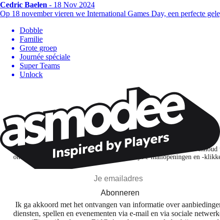
Cedric Baelen
- 18 Nov 2024
Op 18 november vieren we International Games Day, een perfecte g
Dobble
Familie
Grote groep
Journée spéciale
Super Teams
Unlock
Wil je nog meer spelnieuws ontvangen?
Ik abonneer me om spellen, nieuwe releases en gepersonaliseerde inhoud 
ontdekken op basis van mijn interesses en mijn e-mailopeningen en -klikk
Abonneren
Ik ga akkoord met het ontvangen van informatie over aanbiedinge
diensten, spellen en evenementen via e-mail en via sociale netwer