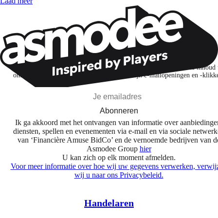
Laad meer
Wil je nog meer spelnieuws ontvangen?
Ik abonneer me om spellen, nieuwe releases en gepersonaliseerde inhoud 
ontdekken op basis van mijn interesses en mijn e-mailopeningen en -klikk
Abonneren
Ik ga akkoord met het ontvangen van informatie over aanbiedinge
diensten, spellen en evenementen via e-mail en via sociale netwer
van ‘Financière Amuse BidCo’ en de vernoemde bedrijven van d
Asmodee Group
hier
U kan zich op elk moment afmelden.
Voor meer informatie over hoe wij uw gegevens verwerken, verwij
wij u naar ons Privacybeleid.
Handelaren