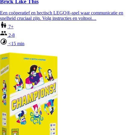
Brick Like This
Een coöperatief en hectisch LEGO®-spel waar communicatie en
snelheid cruciaal zijn. Volg instructies en voltooi…
7+
2-8
<15 min