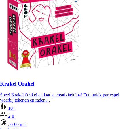
Krakel Orakel
Speel Krakel Orakel en laat je creativiteit los! Een uniek partyspel
waarbij tekenen en raden…
10+
2-8
30-60 min