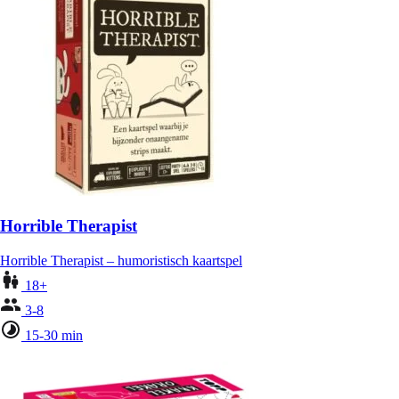
Horrible Therapist
Horrible Therapist – humoristisch kaartspel
18+
3-8
15-30 min