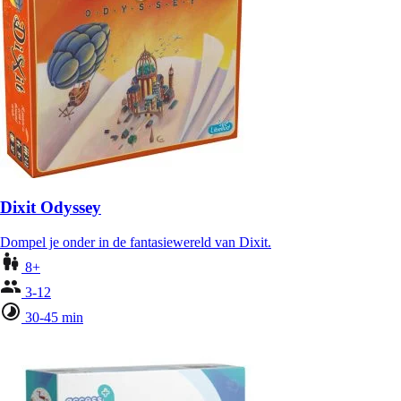
Dixit Odyssey
Dompel je onder in de fantasiewereld van Dixit.
8+
3-12
30-45 min