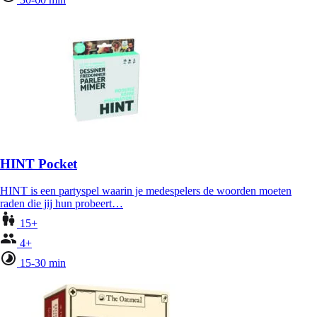
HINT Pocket
HINT is een partyspel waarin je medespelers de woorden moeten
raden die jij hun probeert…
15+
4+
15-30 min