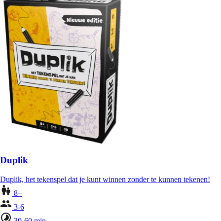
Duplik
Duplik, het tekenspel dat je kunt winnen zonder te kunnen tekenen!
8+
3-6
30-60 min