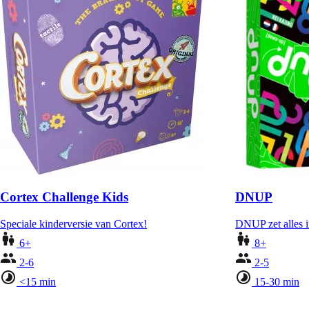
Cortex Challenge Kids
DNUP
Speciale kinderversie van Cortex!
DNUP zet alles i
6+
8+
2-6
2-5
<15 min
15-30 min