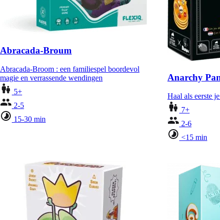
Abracada-Broum
Abracada-Broom : een familiespel boordevol
Anarchy Pan
magie en verrassende wendingen
5+
Haal als eerste 
2-5
7+
15-30 min
2-6
<15 min