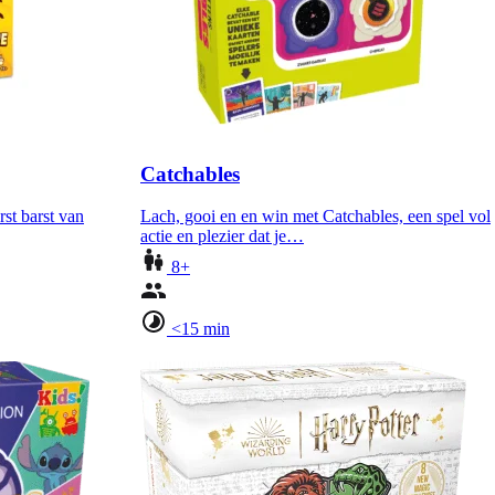
Catchables
rst barst van
Lach, gooi en en win met Catchables, een spel vol
actie en plezier dat je…
8+
<15 min