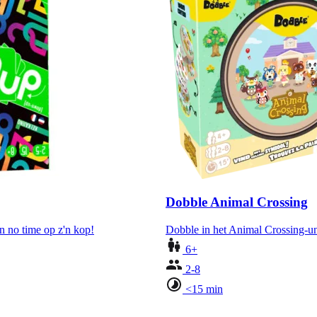
Dobble Animal Crossing
n no time op z'n kop!
Dobble in het Animal Crossing-u
6+
2-8
<15 min