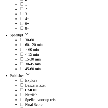
1+
2+
3+
4+
6+
8+
Speeltijd
30-60
60-120 min
> 60 min
< 15 min
15-30 min
30-45 min
45-60 min
Publisher
Explor8
Bezzerwizzer
CMON
Nerdlab
Spellen voor op reis
Final Score