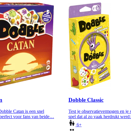
n
Dobble Classic
obble Catan is een snel
Test je observatievermogen en je 
 perfect voor fans van beide…
spel dat al zo vaak herdrukt wer
6+