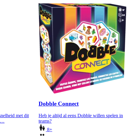
Dobble Connect
snelheid met dit
Heb je altijd al eens Dobble willen spelen in
d:…
teams?
8+