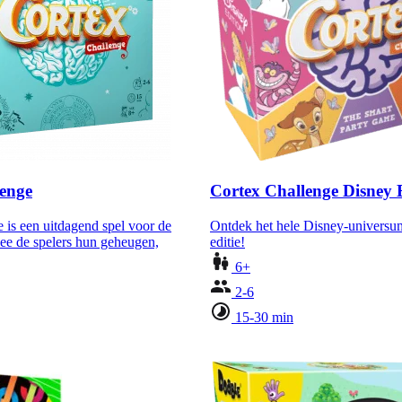
lenge
Cortex Challenge Disney E
 is een uitdagend spel voor de
Ontdek het hele Disney-universum
ee de spelers hun geheugen,
editie!
6+
2-6
15-30 min