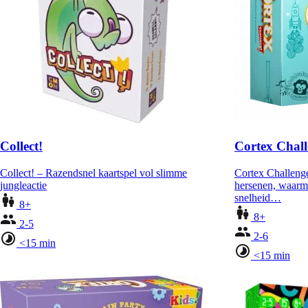
Collect!
Cortex Chal
Collect! – Razendsnel kaartspel vol slimme
Cortex Challenge
jungleactie
hersenen, waarm
snelheid…
8+
8+
2-5
2-6
<15 min
<15 min