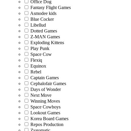
Office Dog
Fantasy Flight Games
Asmodee kids
Blue Cocker
Libellud
Dotted Games
Z-MAN Games
Exploding Kittens
Play Punk
Space Cow
Flexiq
Equinox
Rebel
Captain Games
Cephalofair Games
Days of Wonder
Next Move
Winning Moves
Space Cowboys
Lookout Games
Korea Board Games
Repos Production
Zygomatic