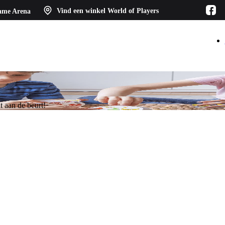
ame Arena
Vind een winkel
World of Players
t aan de beurt!