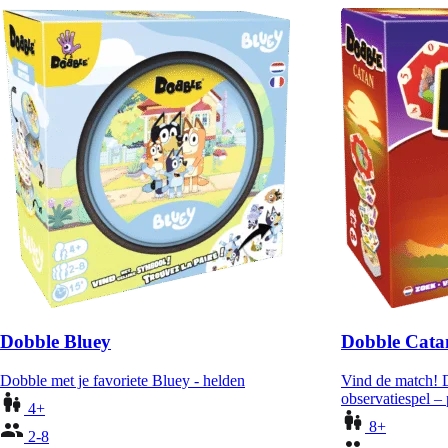
Dobble Bluey
Dobble Cata
Dobble met je favoriete Bluey - helden
Vind de match! D
observatiespel –
4+
8+
2-8