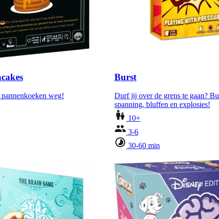
cakes
Burst
je pannenkoeken weg!
Durf jij over de grens te gaan? Bu
spanning, bluffen en explosies!
10+
3-6
30-60 min