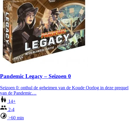
Pandemic Legacy – Seizoen 0
Seizoen 0: onthul de geheimen van de Koude Oorlog in deze prequel
van de Pandemic…
14+
2-4
>60 min