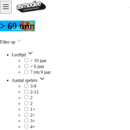
> 60 min
Home
> 60 min
Filter op
Leeftijd
> 10 jaar
< 6 jaar
7 t/m 9 jaar
Aantal spelers
3-9
2-12
2
2
1+
2+
3+
4+