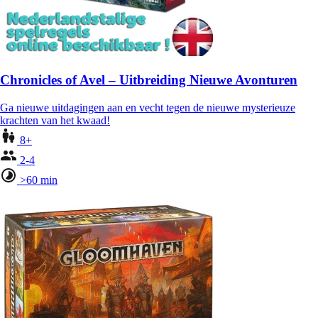
Chronicles of Avel – Uitbreiding Nieuwe Avonturen
Ga nieuwe uitdagingen aan en vecht tegen de nieuwe mysterieuze
krachten van het kwaad!
8+
2-4
>60 min