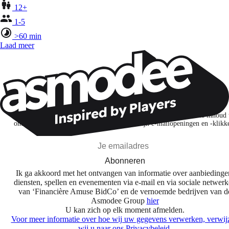
12+
1-5
>60 min
Laad meer
Wil je nog meer spelnieuws ontvangen?
Ik abonneer me om spellen, nieuwe releases en gepersonaliseerde inhoud 
ontdekken op basis van mijn interesses en mijn e-mailopeningen en -klikk
Abonneren
Ik ga akkoord met het ontvangen van informatie over aanbiedinge
diensten, spellen en evenementen via e-mail en via sociale netwer
van ‘Financière Amuse BidCo’ en de vernoemde bedrijven van d
Asmodee Group
hier
U kan zich op elk moment afmelden.
Voor meer informatie over hoe wij uw gegevens verwerken, verwij
wij u naar ons Privacybeleid.