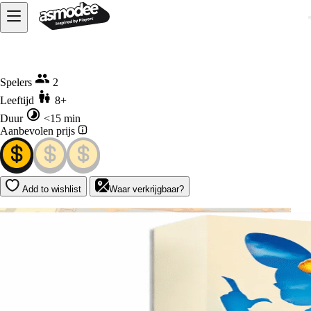
Home
Agent Avenue - Eenheid M Uitbreiding
Spelers
2
Leeftijd
8+
Duur
<15 min
Aanbevolen prijs
Add to wishlist
Waar verkrijgbaar?