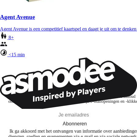
Agent Avenue
Agent Avenue is een competitief kaartspel en daagt je uit om te denken 
8+
<15 min
Wil je nog meer spelnieuws ontvangen?
Ik abonneer me om spellen, nieuwe releases en gepersonaliseerde inhoud 
ontdekken op basis van mijn interesses en mijn e-mailopeningen en -klikk
Abonneren
Ik ga akkoord met het ontvangen van informatie over aanbiedinge
diensten, spellen en evenementen via e-mail en via sociale netwer