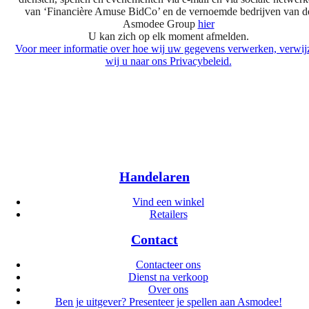
van ‘Financière Amuse BidCo’ en de vernoemde bedrijven van d
Asmodee Group
hier
U kan zich op elk moment afmelden.
Voor meer informatie over hoe wij uw gegevens verwerken, verwij
wij u naar ons Privacybeleid.
Handelaren
Vind een winkel
Retailers
Contact
Contacteer ons
Dienst na verkoop
Over ons
Ben je uitgever? Presenteer je spellen aan Asmodee!