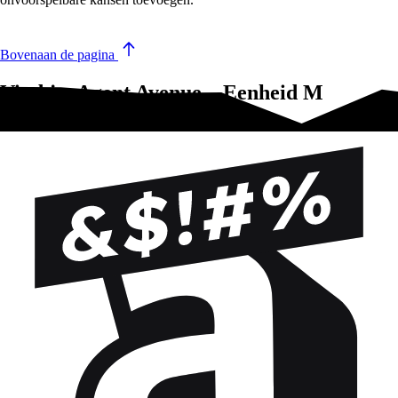
Bovenaan de pagina
Vind je Agent Avenue – Eenheid M
Uitbreiding leuk?Test deze!