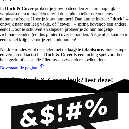
In
Duck & Cover
probeer je jouw badeenden zo slim mogelijk te
verplaatsen en te stapelen terwijl de kapitein telkens een nieuw
nummer afroept. Hoor je jouw nummer? Dan kun je kiezen:
"duck"
–
ontwijk naar een leeg vakje, of
"cover"
– spring bovenop een andere
eend! Door te schuiven en stapelen probeer je zo min mogelijk
zichtbare eenden (en dus punten) over te houden. Als je al je kaarten in
één stapel krijgt, scoor je zelfs minpunten!
Na drie rondes wint de speler met de
laagste totaalscore
. Snel, simpel
en verrassend tactisch –
Duck & Cover
is een luchtig spel voor het
hele gezin of als snelle filler tussen zwaardere spellen door.
Bovenaan de pagina
Vind je Duck & Cover leuk?Test deze!