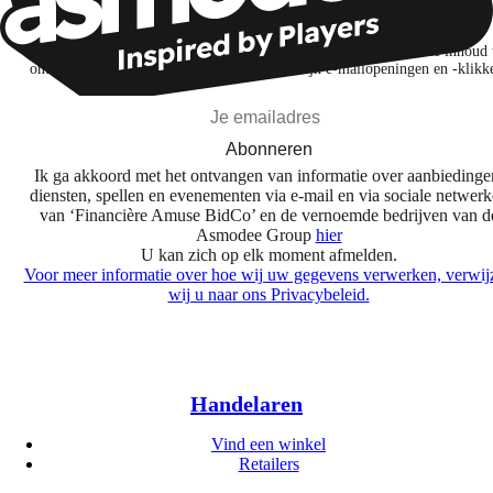
Ik abonneer me om spellen, nieuwe releases en gepersonaliseerde inhoud 
ontdekken op basis van mijn interesses en mijn e-mailopeningen en -klikk
Abonneren
Ik ga akkoord met het ontvangen van informatie over aanbiedinge
diensten, spellen en evenementen via e-mail en via sociale netwer
van ‘Financière Amuse BidCo’ en de vernoemde bedrijven van d
Asmodee Group
hier
U kan zich op elk moment afmelden.
Voor meer informatie over hoe wij uw gegevens verwerken, verwij
wij u naar ons Privacybeleid.
Handelaren
Vind een winkel
Retailers