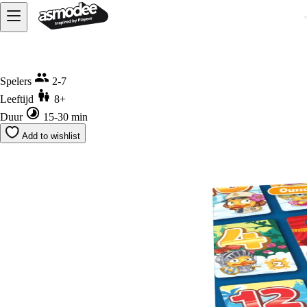
Home
Duck & Cover
Spelers
2-7
Leeftijd
8+
Duur
15-30 min
Add to wishlist