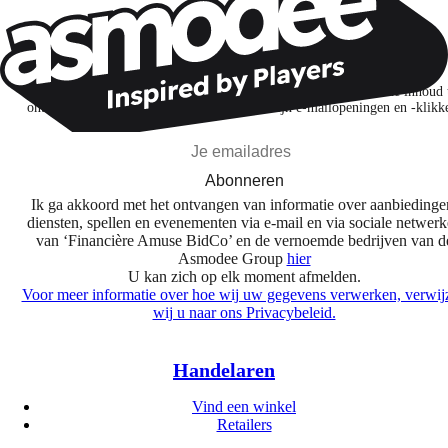
Wil je nog meer spelnieuws ontvangen?
Ik abonneer me om spellen, nieuwe releases en gepersonaliseerde inhoud 
ontdekken op basis van mijn interesses en mijn e-mailopeningen en -klikk
Abonneren
Ik ga akkoord met het ontvangen van informatie over aanbiedinge
diensten, spellen en evenementen via e-mail en via sociale netwer
van ‘Financière Amuse BidCo’ en de vernoemde bedrijven van d
Asmodee Group
hier
U kan zich op elk moment afmelden.
Voor meer informatie over hoe wij uw gegevens verwerken, verwij
wij u naar ons Privacybeleid.
Handelaren
Vind een winkel
Retailers