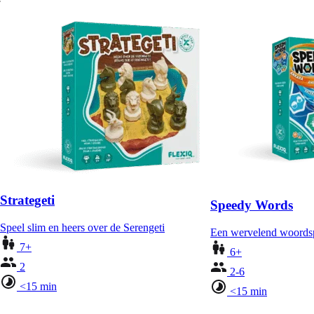
Strategeti
Speedy Words
Speel slim en heers over de Serengeti
Een wervelend woordspe
7+
6+
2
2-6
<15 min
<15 min