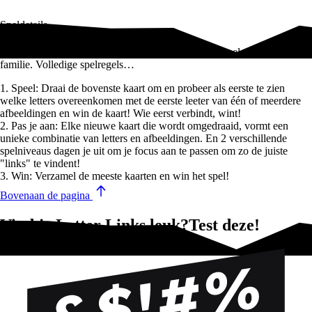
Speldetails
Letter Links is een "fun", snel en stimulerend kaartspel voor de hele
familie. Volledige spelregels…
1. Speel: Draai de bovenste kaart om en probeer als eerste te zien
welke letters overeenkomen met de eerste leeter van één of meerdere
afbeeldingen en win de kaart! Wie eerst verbindt, wint!
2. Pas je aan: Elke nieuwe kaart die wordt omgedraaid, vormt een
unieke combinatie van letters en afbeeldingen. En 2 verschillende
spelniveaus dagen je uit om je focus aan te passen om zo de juiste
"links" te vindent!
3. Win: Verzamel de meeste kaarten en win het spel!
Bovenaan de pagina
Vind je Letter Links leuk?Test deze!