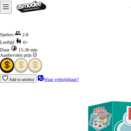
Home
Letter Links
Spelers
2-8
Leeftijd
6+
Duur
15-30 min
Aanbevolen prijs
Waar verkrijgbaar?
Add to wishlist