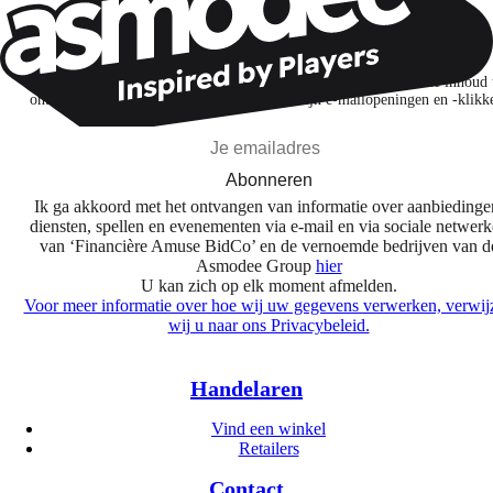
Wil je nog meer spelnieuws ontvangen?
Ik abonneer me om spellen, nieuwe releases en gepersonaliseerde inhoud 
ontdekken op basis van mijn interesses en mijn e-mailopeningen en -klikk
Abonneren
Ik ga akkoord met het ontvangen van informatie over aanbiedinge
diensten, spellen en evenementen via e-mail en via sociale netwer
van ‘Financière Amuse BidCo’ en de vernoemde bedrijven van d
Asmodee Group
hier
U kan zich op elk moment afmelden.
Voor meer informatie over hoe wij uw gegevens verwerken, verwij
wij u naar ons Privacybeleid.
Handelaren
Vind een winkel
Retailers
Contact