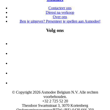
Contacteer ons
Dienst na verkoop
Over ons
Ben je uitgever? Presenteer je spellen aan Asmodee!
Volg ons
© Copyright 2026 Asmodee Belgium N.V. Alle rechten
voorbehouden.
+32 2 725 52 20
Theodoor Swartsstraat 3, 3070 Kortenberg
Ondernemingsnummer/BTW: (BE) 0429.666.250