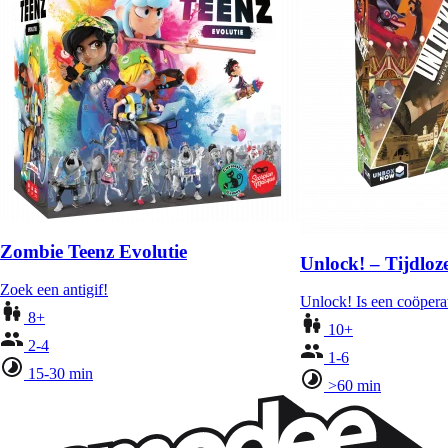
Zombie Teenz Evolutie
Unlock! – Tijdloz
Zoek een antigif!
Unlock! Is een coöpera
8+
10+
2-4
1-6
15-30 min
>60 min