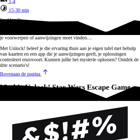
1-4
15-30 min
Speldetails
Unlock! Is een coöperatief spel geïnspireerd door escaperooms, waar
je voorwerpen of aanwijzingen moet vinden…
Met Unlock! beleef je die ervaring thuis aan je eigen tafel met behulp
van kaarten en een app die je aanwijzingen geeft, je oplossingen
controleert enzovoort. Kunnen jullie het mysterie oplossen? Ontdek de
drie scenario's!
Bovenaan de pagina
Vind je Unlock! Star Wars Escape Game
leuk?Test deze!