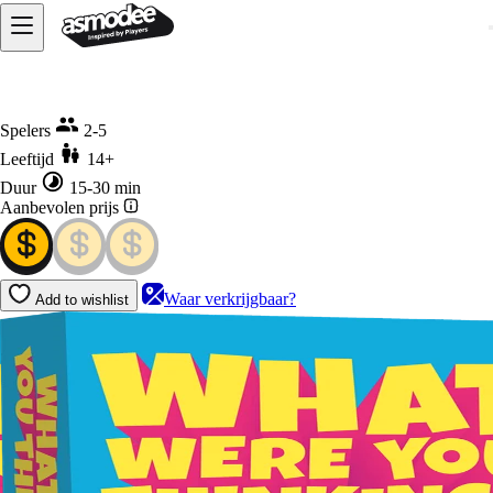
Home
What were you thinking ?
Spelers
2-5
Leeftijd
14+
Duur
15-30 min
Aanbevolen prijs
Waar verkrijgbaar?
Add to wishlist