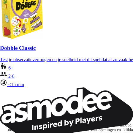
Dobble Classic
Test je observatievermogen en je snelheid met dit spel dat al zo vaak 
6+
2-8
<15 min
Wil je nog meer spelnieuws ontvangen?
Ik abonneer me om spellen, nieuwe releases en gepersonaliseerde inhoud 
ontdekken op basis van mijn interesses en mijn e-mailopeningen en -klikk