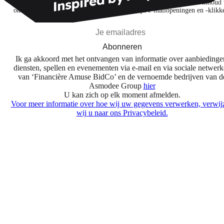
Ik abonneer me om spellen, nieuwe releases en gepersonaliseerde inhoud 
ontdekken op basis van mijn interesses en mijn e-mailopeningen en -klikk
Abonneren
Ik ga akkoord met het ontvangen van informatie over aanbiedinge
diensten, spellen en evenementen via e-mail en via sociale netwer
van ‘Financière Amuse BidCo’ en de vernoemde bedrijven van d
Asmodee Group
hier
U kan zich op elk moment afmelden.
Voor meer informatie over hoe wij uw gegevens verwerken, verwij
wij u naar ons Privacybeleid.