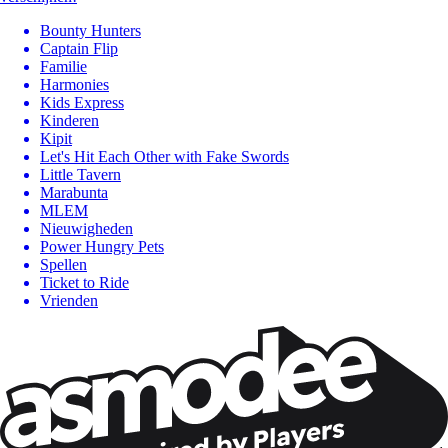
Bounty Hunters
Captain Flip
Familie
Harmonies
Kids Express
Kinderen
Kipit
Let's Hit Each Other with Fake Swords
Little Tavern
Marabunta
MLEM
Nieuwigheden
Power Hungry Pets
Spellen
Ticket to Ride
Vrienden
Wil je nog meer spelnieuws ontvangen?