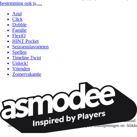
bestemming ook is,…
Azul
Click
Dobble
Familie
FlexiQ
HINT Pocket
Seizoensfavorieten
Spellen
Timeline Twist
Unlock!
Vrienden
Zomervakantie
Wil je nog meer spelnieuws ontvangen?
Ik abonneer me om spellen, nieuwe releases en gepersonaliseerde inhoud 
ontdekken op basis van mijn interesses en mijn e-mailopeningen en -klikk