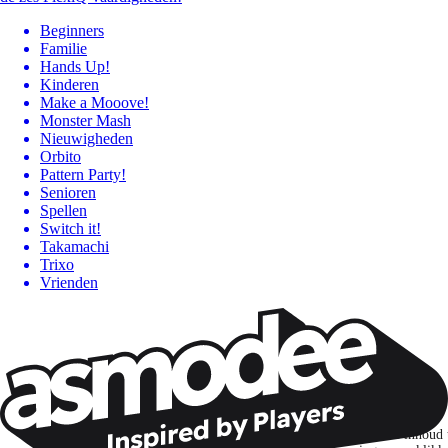
Beginners
Familie
Hands Up!
Kinderen
Make a Mooove!
Monster Mash
Nieuwigheden
Orbito
Pattern Party!
Senioren
Spellen
Switch it!
Takamachi
Trixo
Vrienden
Wil je nog meer spelnieuws ontvangen?
Ik abonneer me om spellen, nieuwe releases en gepersonaliseerde inhoud 