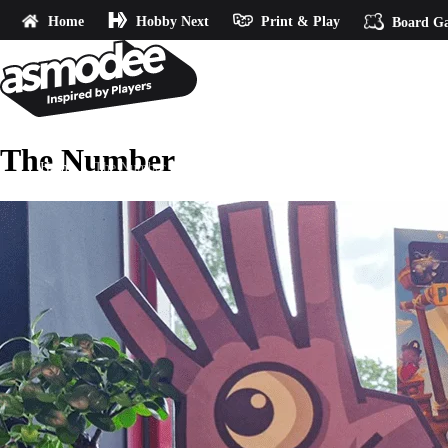
Home
Hobby Next
Print & Play
Board G
The Number
Home
The Number