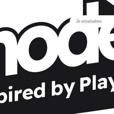
Ik ga akkoord met het ontv
via e-mail en via sociale 
seerde inhoud te ontdekken op basis van
Asmodee Group
hier
U kan zich op elk moment 
Voor meer informatie over 