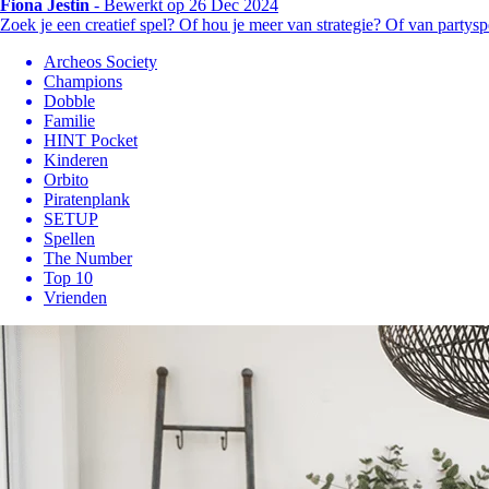
Fiona Jestin
-
Bewerkt op 26 Dec 2024
Zoek je een creatief spel? Of hou je meer van strategie? Of van party
Archeos Society
Champions
Dobble
Familie
HINT Pocket
Kinderen
Orbito
Piratenplank
SETUP
Spellen
The Number
Top 10
Vrienden