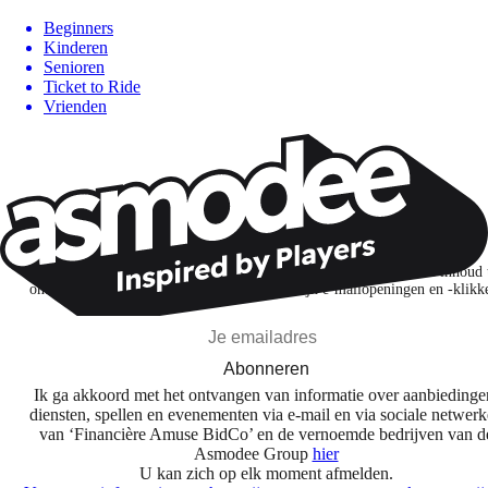
Beginners
Kinderen
Senioren
Ticket to Ride
Vrienden
Wil je nog meer spelnieuws ontvangen?
Ik abonneer me om spellen, nieuwe releases en gepersonaliseerde inhoud 
ontdekken op basis van mijn interesses en mijn e-mailopeningen en -klikk
Abonneren
Ik ga akkoord met het ontvangen van informatie over aanbiedinge
diensten, spellen en evenementen via e-mail en via sociale netwer
van ‘Financière Amuse BidCo’ en de vernoemde bedrijven van d
Asmodee Group
hier
U kan zich op elk moment afmelden.