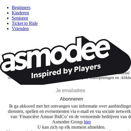
Beginners
Kinderen
Senioren
Ticket to Ride
Vrienden
Wil je nog meer spelnieuws ontvangen?
Ik abonneer me om spellen, nieuwe releases en gepersonaliseerde inhoud 
ontdekken op basis van mijn interesses en mijn e-mailopeningen en -klikk
Abonneren
Ik ga akkoord met het ontvangen van informatie over aanbiedinge
diensten, spellen en evenementen via e-mail en via sociale netwer
van ‘Financière Amuse BidCo’ en de vernoemde bedrijven van d
Asmodee Group
hier
U kan zich op elk moment afmelden.