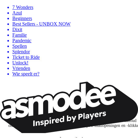
7 Wonders
Azul
Beginners
Best Sellers - UNBOX NOW
Dixit
Familie
Pandemic
Spellen
Splendor
Ticket to Ride
Unlock!
Vrienden
Wie speelt er?
Wil je nog meer spelnieuws ontvangen?
Ik abonneer me om spellen, nieuwe releases en gepersonaliseerde inhoud 
ontdekken op basis van mijn interesses en mijn e-mailopeningen en -klikk