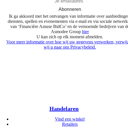
Abonneren
Ik ga akkoord met het ontvangen van informatie over aanbiedinge
diensten, spellen en evenementen via e-mail en via sociale netwer
van ‘Financière Amuse BidCo’ en de vernoemde bedrijven van d
Asmodee Group
hier
U kan zich op elk moment afmelden.
Voor meer informatie over hoe wij uw gegevens verwerken, verwij
wij u naar ons Privacybeleid.
Handelaren
Vind een winkel
Retailers