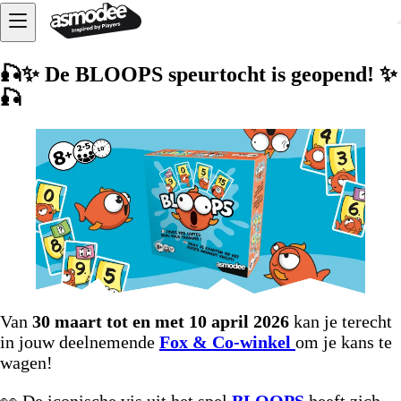
🎣✨ De BLOOPS speurtocht is geopend! ✨
🎣
Van
30 maart tot en met 10 april 2026
kan je terecht
in jouw deelnemende
Fox & Co-winkel
om je kans te
wagen!
👀 De iconische vis uit het spel
BLOOPS
heeft zich