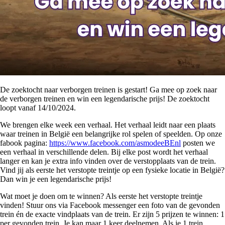
De zoektocht naar verborgen treinen is gestart! Ga mee op zoek naar
de verborgen treinen en win een legendarische prijs! De zoektocht
loopt vanaf 14/10/2024.
We brengen elke week een verhaal. Het verhaal leidt naar een plaats
waar treinen in België een belangrijke rol spelen of speelden. Op onze
fabook pagina:
https://www.facebook.com/asmodeeBEnl
posten we
een verhaal in verschillende delen. Bij elke post wordt het verhaal
langer en kan je extra info vinden over de verstopplaats van de trein.
Vind jij als eerste het verstopte treintje op een fysieke locatie in België?
Dan win je een legendarische prijs!
Wat moet je doen om te winnen? Als eerste het verstopte treintje
vinden! Stuur ons via Facebook messenger een foto van de gevonden
trein én de exacte vindplaats van de trein. Er zijn 5 prijzen te winnen: 1
per gevonden trein. Je kan maar 1 keer deelnemen. Als je 1 trein