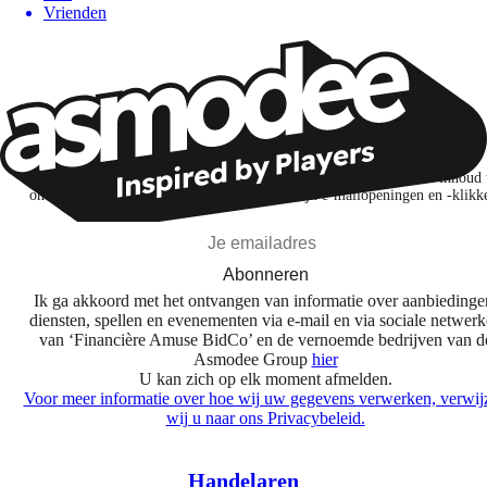
Vrienden
Wil je nog meer spelnieuws ontvangen?
Ik abonneer me om spellen, nieuwe releases en gepersonaliseerde inhoud 
ontdekken op basis van mijn interesses en mijn e-mailopeningen en -klikk
Abonneren
Ik ga akkoord met het ontvangen van informatie over aanbiedinge
diensten, spellen en evenementen via e-mail en via sociale netwer
van ‘Financière Amuse BidCo’ en de vernoemde bedrijven van d
Asmodee Group
hier
U kan zich op elk moment afmelden.
Voor meer informatie over hoe wij uw gegevens verwerken, verwij
wij u naar ons Privacybeleid.
Handelaren