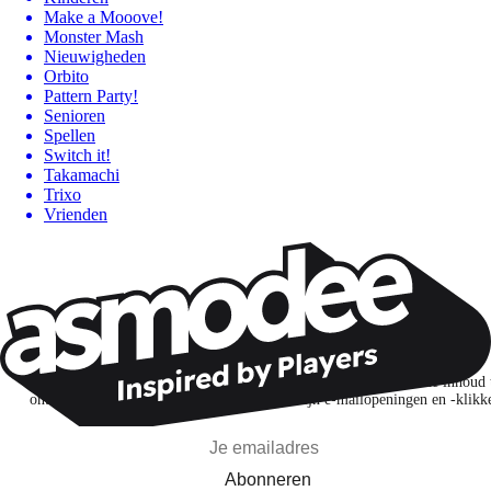
Make a Mooove!
Monster Mash
Nieuwigheden
Orbito
Pattern Party!
Senioren
Spellen
Switch it!
Takamachi
Trixo
Vrienden
Wil je nog meer spelnieuws ontvangen?
Ik abonneer me om spellen, nieuwe releases en gepersonaliseerde inhoud 
ontdekken op basis van mijn interesses en mijn e-mailopeningen en -klikk
Abonneren