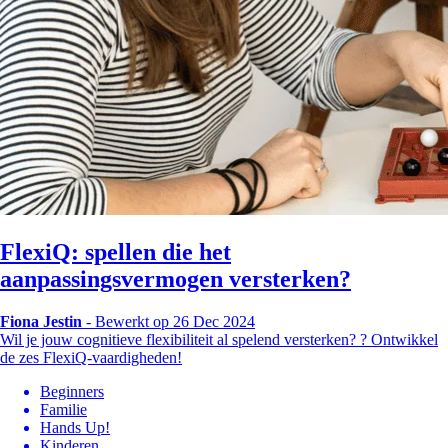
FlexiQ: spellen die het
aanpassingsvermogen versterken?
Fiona Jestin
-
Bewerkt op 26 Dec 2024
Wil je jouw cognitieve flexibiliteit al spelend versterken? ? Ontwikkel
de zes FlexiQ-vaardigheden!
Beginners
Familie
Hands Up!
Kinderen