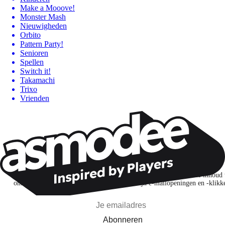
Make a Mooove!
Monster Mash
Nieuwigheden
Orbito
Pattern Party!
Senioren
Spellen
Switch it!
Takamachi
Trixo
Vrienden
Wil je nog meer spelnieuws ontvangen?
Ik abonneer me om spellen, nieuwe releases en gepersonaliseerde inhoud 
ontdekken op basis van mijn interesses en mijn e-mailopeningen en -klikk
Abonneren