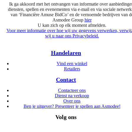
Ik ga akkoord met het ontvangen van informatie over aanbiedinge
diensten, spellen en evenementen via e-mail en via sociale netwer
van ‘Financière Amuse BidCo’ en de vernoemde bedrijven van d
Asmodee Group
hier
U kan zich op elk moment afmelden.
Voor meer informatie over hoe wij uw gegevens verwerken, verwij
wij u naar ons Privacybeleid.
Handelaren
Vind een winkel
Retailers
Contact
Contacteer ons
Dienst na verkoop
Over ons
Ben je uitgever? Presenteer je spellen aan Asmodee!
Volg ons