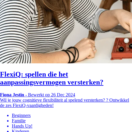
FlexiQ: spellen die het
aanpassingsvermogen versterken?
Fiona Jestin
-
Bewerkt op 26 Dec 2024
Wil je jouw cognitieve flexibiliteit al spelend versterken? ? Ontwikkel
de zes FlexiQ-vaardigheden!
Beginners
Familie
Hands Up!
Kinderen