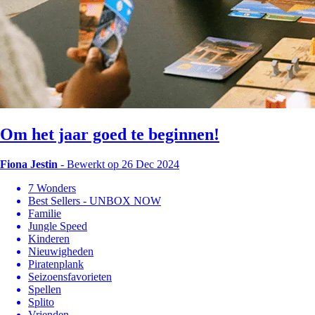
Om het jaar goed te beginnen!
Fiona Jestin
-
Bewerkt op 26 Dec 2024
7 Wonders
Best Sellers - UNBOX NOW
Familie
Jungle Speed
Kinderen
Nieuwigheden
Piratenplank
Seizoensfavorieten
Spellen
Splito
Vrienden